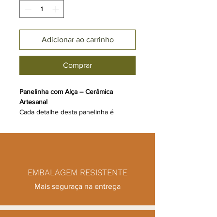
Adicionar ao carrinho
Comprar
Panelinha com Alça – Cerâmica
Artesanal
Cada detalhe desta panelinha é
moldado e esmaltado à mão,
resultando em uma peça única.
Com acabamento rústico na base e
esmaltação suave na parte superior,
ela une o charme do artesanal à
EMBALAGEM RESISTENTE
funcionalidade do dia a dia.
Ideal para servir pequenas porções,
Mais seguraça na entrega
molhos, entradas ou até para compor
a decoração da mesa com um toque
de autenticidade.