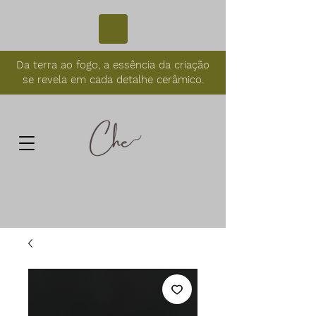
Da terra ao fogo, a essência da criação
se revela em cada detalhe cerâmico.