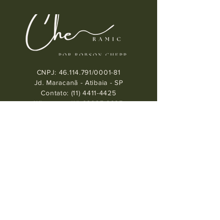
EM COMPRAS ACIMA
DE R$500,00
CNPJ:
46.114.791
/0001-81
Jd. Maracanã - Atibaia - SP
Contato:
(11) 4411-4425
Whatsapp: (11) 98925-2225
cheppceramic@gmail.com
SOBRE A LOJA
Perguntas Frequêntes /
Envios e Devoluções /
Política de Loja /
Cuidados com as Peças