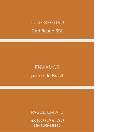
Produzida em argila de alta
temperatura, é resistente e pode ser
levada ao forno e à mesa.
100% SEGURO
🪶
Detalhes:
Certificado SSL
Produção artesanal
Queima em alta temperatura
Esmaltação parcial, com contraste
natural da argila
Tamanho ideal para porções
individuais
ENVIAMOS
para todo Brasil
✨ Uma peça que carrega a
simplicidade e a beleza do feito à mão
— perfeita para quem valoriza o toque
humano em cada detalhe.
PAGUE EM ATÉ
6X NO CARTÃO
DE CRÉDITO