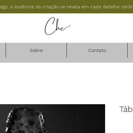
fogo, a essência da criação se revela em cada detalhe cerâ
Sobre
Contato
Táb