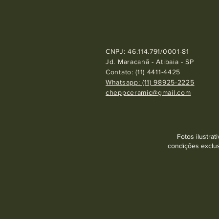
CNPJ: 46.114.791/0001-81
Jd. Maracanã - Atibaia - SP
Contato: (11) 4411-4425
Whatsapp: (11) 98925-2225
cheppceramic@gmail.com
Fotos ilustra
condições exclus