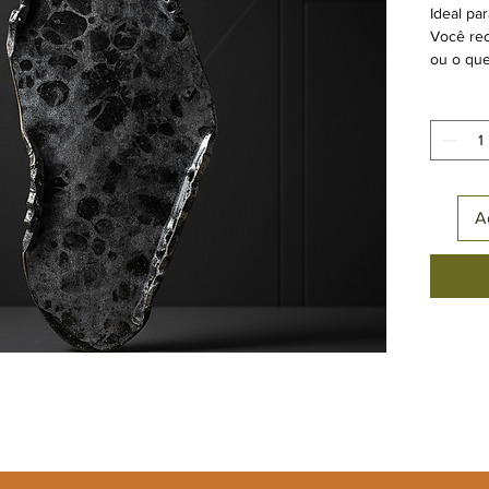
Ideal par
Você rec
ou o que
Use a i
A