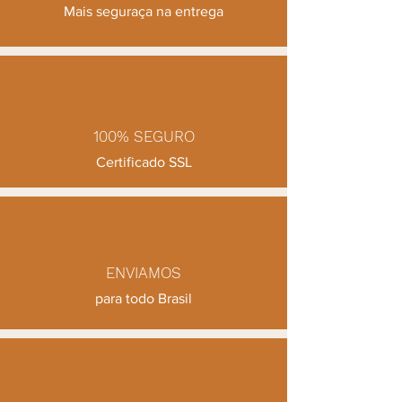
sua casa.
Mais seguraça na entrega
Por favor, esteja ciente de que, devido
à natureza artesanal de nossas peças,
pode haver variações sutis na cor,
forma e tamanho entre os produtos.
Essas nuances são parte do encanto
da cerâmica artesanal e evidenciam
100% SEGURO
sua autenticidade.
Para garantir a longevidade e beleza
Certificado SSL
de sua peça de cerâmica,
recomendamos algumas práticas
simples de cuidado:
Limpeza suave: Utilize um pano macio
levemente úmido para limpar suas
peças de cerâmica. Evite o uso de
ENVIAMOS
produtos abrasivos ou esponjas
para todo Brasil
ásperas que possam danificar a
superfície.
Evite impactos: Embora nossa
cerâmica seja durável, é importante
evitar quedas ou impactos bruscos
que possam causar danos.