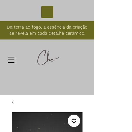
Da terra ao fogo, a essência da criação
se revela em cada detalhe cerâmico.