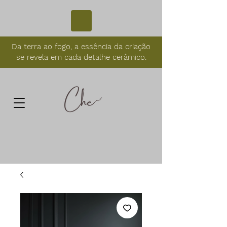
Da terra ao fogo, a essência da criação
se revela em cada detalhe cerâmico.