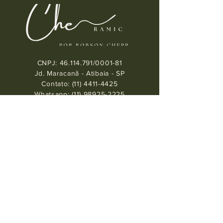
DE R$500,00
CNPJ:
46.114.791
/0001-81
Jd. Maracanã - Atibaia - SP
Contato:
(11) 4411-4425
Whatsapp: (11) 98925-2225
cheppceramic@gmail.com
SOBRE A LOJA
Perguntas Frequêntes /
Envios e Devoluções /
Política de Loja /
Cuidados com as Peças
SEGURANÇA